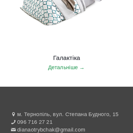
Галактiка
Детальніше →
м. Тернопіль, вул. Степана Будного, 15
096 716 27 21
dianaotrybchak@gmail.com