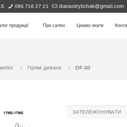
15
096 716 27 21
dianaotrybchak@gmail.com
алог продукції
Про салон
Цікаво знати
Конта
 меблі
Прямі дивани
DF-30
ЗАТЕЛЕФОНУВАТИ