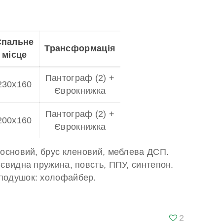
Спальне
Трансформація
місце
Пантограф (2) +
230х160
Єврокнижка
Пантограф (2) +
200х160
Єврокнижка
 сосновий, брус кленовий, меблева ДСП.
ієвидна пружина, повсть, ППУ, синтепон.
 подушок: холофайбер.
2