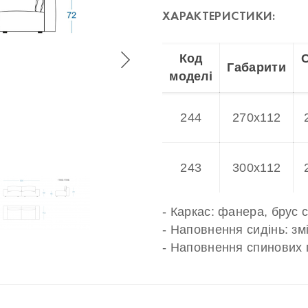
ХАРАКТЕРИСТИКИ:
Код
Габарити
моделі
244
270х112
243
300х112
- Каркас: фанера, брус
- Наповнення сидінь: зм
- Наповнення спинових