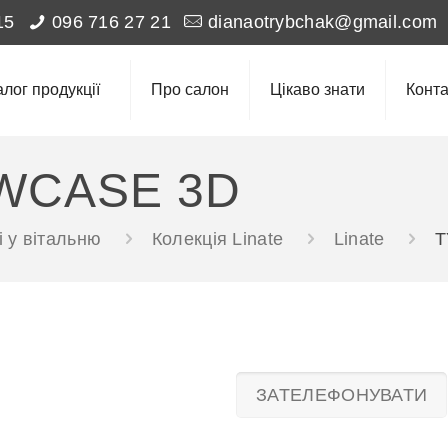
15
096 716 27 21
dianaotrybchak@gmail.com
алог продукції
Про салон
Цікаво знати
Конта
WCASE 3D
 у вітальню
Колекція Linate
Linate
T
ЗАТЕЛЕФОНУВАТИ