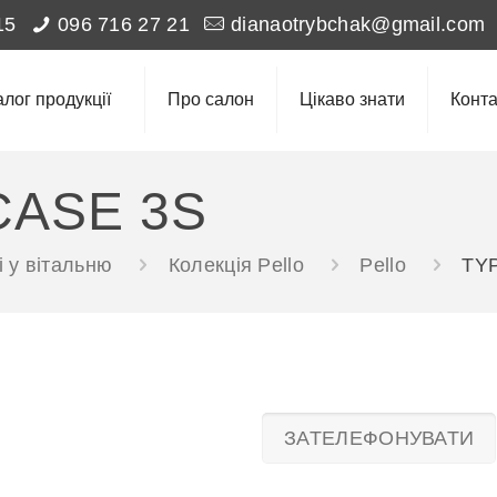
15
096 716 27 21
dianaotrybchak@gmail.com
алог продукції
Про салон
Цікаво знати
Конта
CASE 3S
 у вітальню
Колекція Pello
Pello
TY
ЗАТЕЛЕФОНУВАТИ