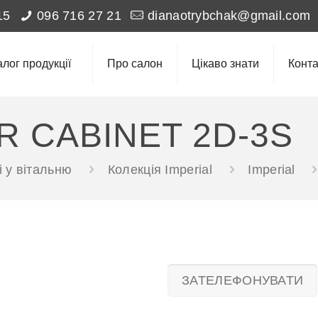
15
096 716 27 21
dianaotrybchak@gmail.com
алог продукції
Про салон
Цікаво знати
Конта
R CABINET 2D-3S
 у вітальню
Колекція Imperial
Imperial
ЗАТЕЛЕФОНУВАТИ