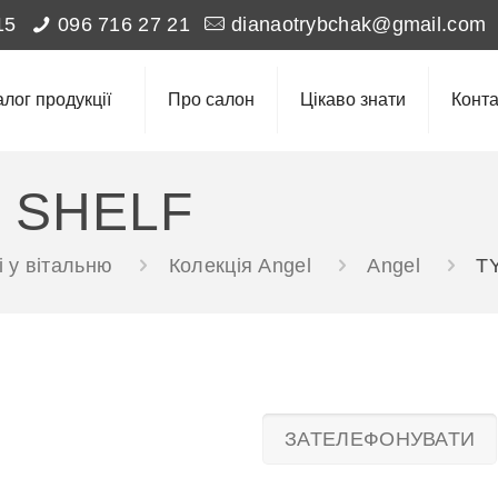
15
096 716 27 21
dianaotrybchak@gmail.com
алог продукції
Про салон
Цікаво знати
Конта
L SHELF
 у вітальню
Колекція Angel
Angel
T
ЗАТЕЛЕФОНУВАТИ