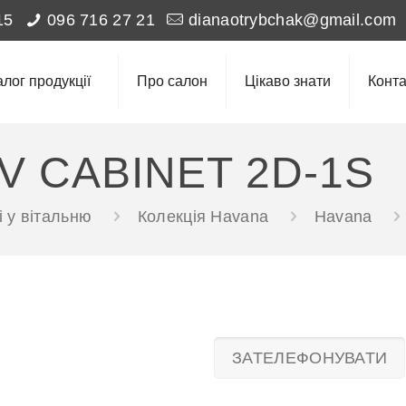
15
096 716 27 21
dianaotrybchak@gmail.com
алог продукції
Про салон
Цікаво знати
Конта
V CABINET 2D-1S
 у вітальню
Колекція Havana
Havana
ЗАТЕЛЕФОНУВАТИ