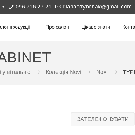
15
096 716 27 21
dianaotrybchak@gmail.com
алог продукції
Про салон
Цікаво знати
Конта
ABINET
 у вітальню
Колекція Novi
Novi
TYP
ЗАТЕЛЕФОНУВАТИ