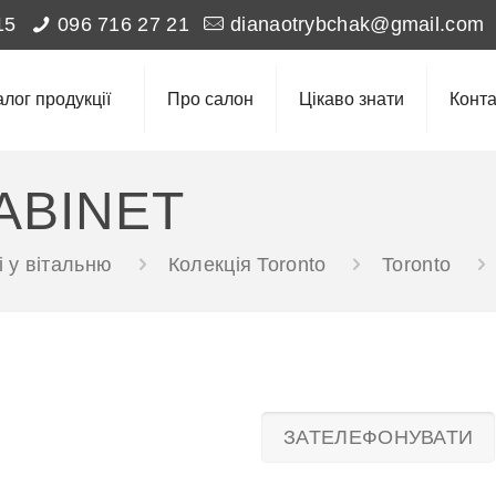
15
096 716 27 21
dianaotrybchak@gmail.com
алог продукції
Про салон
Цікаво знати
Конта
ABINET
 у вітальню
Колекція Toronto
Toronto
ЗАТЕЛЕФОНУВАТИ