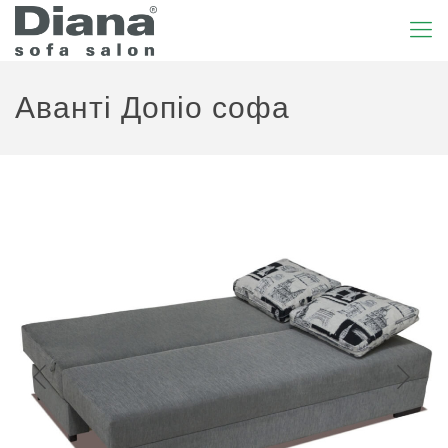
Аванті Допіо софа