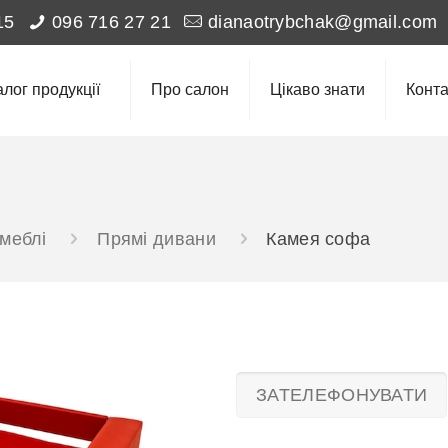
15
096 716 27 21
dianaotrybchak@gmail.com
алог продукції
Про салон
Цікаво знати
Конта
 меблі
Прямі дивани
Камея софа
ЗАТЕЛЕФОНУВАТИ