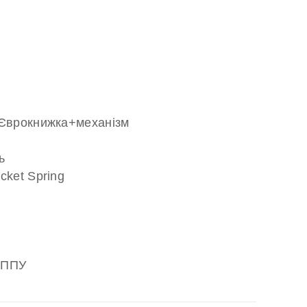
 Єврокнижка+механізм
ь
cket Spring
 ППУ