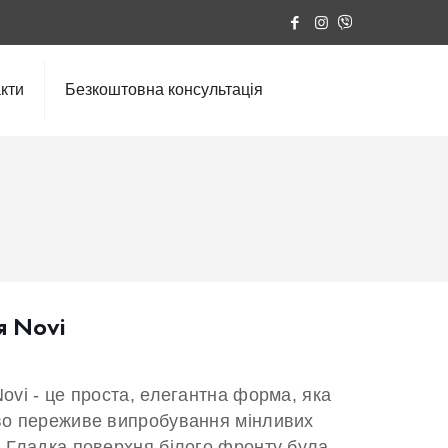
кти
Безкоштовна консультація
я Novi
ovi - це проста, елегантна форма, яка
во переживе випробування мінливих
. Гладка поверхня білого фронту була