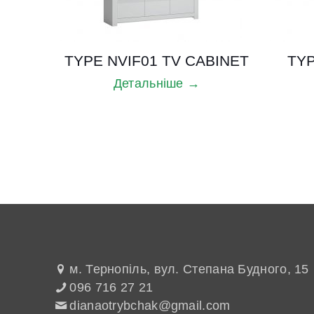
TYPE NVIF01 TV CABINET
TYP
Детальніше →
м. Тернопіль, вул. Степана Будного, 15
096 716 27 21
dianaotrybchak@gmail.com