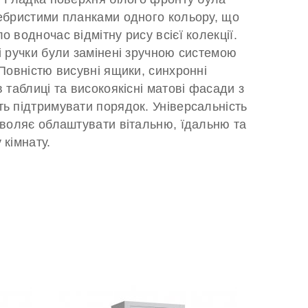
ебристими планками одного кольору, що
 водночас відмітну рису всієї колекції.
і ручки були замінені зручною системою
 Повністю висувні ящики, синхронні
 таблиці та високоякісні матові фасади з
ь підтримувати порядок. Універсальність
зволяє облаштувати вітальню, їдальню та
 кімнату.