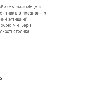
ймає чільне місце в
окітників в поєднанні з
ний затишний і
собою міні-бар з
якості столика.
ь