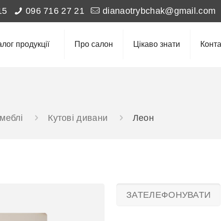
15
096 716 27 21
dianaotrybchak@gmail.com
алог продукції
Про салон
Цікаво знати
Конта
 меблі
Кутові дивани
Леон
ЗАТЕЛЕФОНУВАТИ