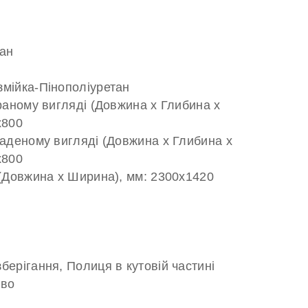
ван
мійка-Пінополіуретан
раному вигляді (Довжина х Глибина х
х800
ладеному вигляді (Довжина х Глибина х
х800
 (Довжина х Ширина), мм: 2300х1420
ерігання, Полиця в кутовій частині
ево