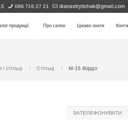
15
096 716 27 21
dianaotrybchak@gmail.com
алог продукції
Про салон
Цікаво знати
Конта
 і стільці
Стільці
M-15 бордо
ЗАТЕЛЕФОНУВАТИ