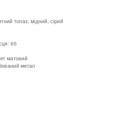
итний топаз, мідний, сірий
1
сця: 65
вет матовий
бований метал