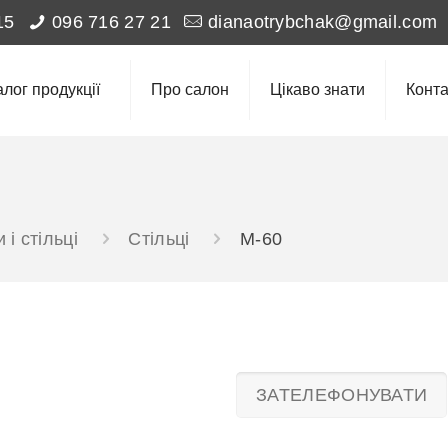
15
096 716 27 21
dianaotrybchak@gmail.com
алог продукції
Про салон
Цікаво знати
Конта
 і стільці
Стільці
M-60
ЗАТЕЛЕФОНУВАТИ