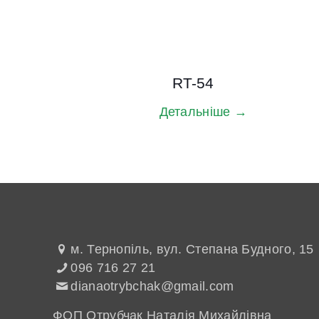
RT-54
Детальніше →
м. Тернопіль, вул. Степана Будного, 15
096 716 27 21
dianaotrybchak@gmail.com
ФОП Отрубчак Наталія Михайлівна