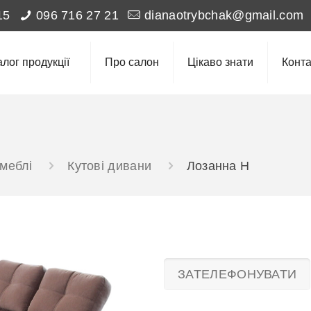
15
096 716 27 21
dianaotrybchak@gmail.com
алог продукції
Про салон
Цікаво знати
Конта
 меблі
Кутові дивани
Лозанна Н
ЗАТЕЛЕФОНУВАТИ