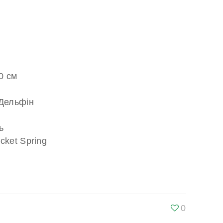
0 см
 Дельфін
ь
cket Spring
0